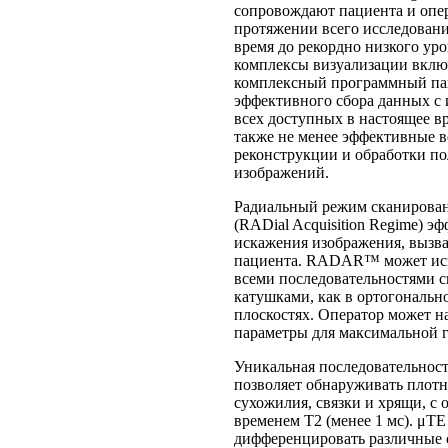
сопровождают пациента и опер
протяжении всего исследовани
время до рекордно низкого ур
комплексы визуализации вклю
комплексный программный па
эффективного сбора данных с
всех доступных в настоящее вр
также не менее эффективные 
реконструкции и обработки п
изображений.
Радиальный режим сканиро
(RADial Acquisition Regime) э
искажения изображения, выз
пациента. RADAR™ может исп
всеми последовательностями 
катушками, как в ортогонально
плоскостях. Оператор может н
параметры для максимальной г
Уникальная последовательнос
позволяет обнаруживать плотн
сухожилия, связки и хрящи, с 
временем T2 (менее 1 мс). μTE
дифференцировать различные 