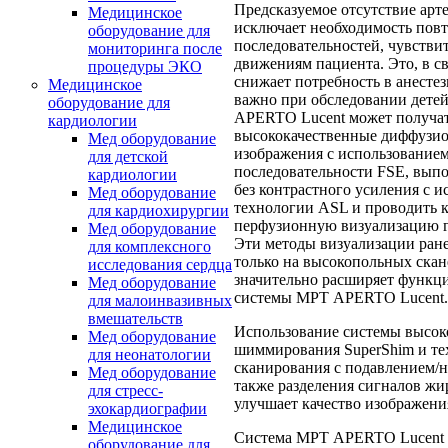
Предсказуемое отсутствие арт
Медицинское
исключает необходимость пов
оборудование для
последовательностей, чувстви
мониторинга после
движениям пациента. Это, в с
процедуры ЭКО
снижает потребность в анестез
Медицинское
важно при обследовании дете
оборудование для
APERTO Lucent может получа
кардиологии
высококачественные диффузи
Мед оборудование
изображения с использование
для детской
последовательности FSE, вып
кардиологии
без контрастного усиления с 
Мед оборудование
технологии ASL и проводить 
для кардиохирургии
перфузионную визуализацию г
Мед оборудование
Эти методы визуализации ран
для комплексного
только на высокопольных скан
исследования сердца
значительно расширяет функц
Мед оборудование
системы МРТ APERTO Lucent.
для малоинвазивных
вмешательств
Использование системы высок
Мед оборудование
шиммирования SuperShim и те
для неонатологии
сканирования с подавлением/
Мед оборудование
также разделения сигналов ж
для стресс-
улучшает качество изображени
эхокардиографии
Медицинское
Система МРТ APERTO Lucent н
оборудование для