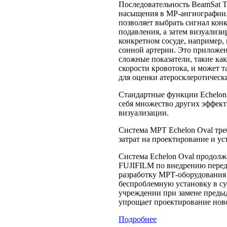
Последовательность BeamSat T
насыщения в МР-ангиографии
позволяет выбрать сигнал конк
подавления, а затем визуализи
конкретном сосуде, например,
сонной артерии. Это приложе
сложные показатели, такие ка
скорости кровотока, и может т
для оценки атеросклеротическ
Стандартные функции Echelon
себя множество других эффек
визуализации.
Система МРТ Echelon Oval тр
затрат на проектирование и ус
Система Echelon Oval продол
FUJIFILM по внедрению перед
разработку МРТ-оборудования 
беспроблемную установку в 
учреждении при замене преды
упрощает проектирование ново
Подробнее