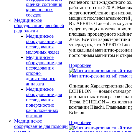
гелиевого или жидкостного о
оценки состояния
работает от сети 220 В. Макси
кровеносных
энергопотребление при испол
сосудов
мощных последовательностей д
Медицинское
Вт. APERTO Lucent легко уста
оборудование для общей
существующих помещениях, та
радиологии
площадь процедурного кабинет
Медицинское
20 м². Все эти характеристики
оборудование для
утверждать, что APERTO Luce
исследования
уникальный магнитно-резонан
молочных желез
постоянным магнитом и откры
Медицинское
оборудование для
Подробнее
исследования
опорно-
Магнитно-резонансный томогр
двигательного
аппарата
Описание Характеристики До
Медицинское
ECHELON — новый стандарт 
оборудование для
резонансных томографов с на
исследования
Тесла. ECHELON – технологии
поверхностно
компании Hitachi. Главными 
расположенных
Echelon
органов
Медицинское
Подробнее
оборудование для помощи
на месте