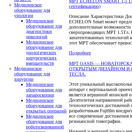
МРТ ECHELON SMART 1,5 Тл 
Медицинское
сертификацию)
оборудование для
урологии
Описание Характеристики Дос
Медицинское
ECHELON Smart может предл
оборудование для
дополнительные возможности 
диагностики
сверхпроводящих МРТ 1.5Tл. 
онкологий
запатентованных технологий к
Медицинское
этот МРТ обеспечивает прево
оборудование для
урологических
Подробнее
хирургических
вмешательств
МРТ OASIS — НОВАТОРСК
Медицинское
ОТКРЫТЫМ ДИЗАЙНОМ И С
оборудование для
ТЕСЛА.
хирургии
Этот уникальный высокополь
Медицинское
аппарат с вертикальной ориен
оборудование для
является вершиной японской 
лапароскопии
Десятилетия напряженной раб
Медицинское
технологических достижений 
оборудование для
разработчикам Fujifilm внедрит
открытых операций
все современные достижения в
Медицинское
резонансной томографии.
оборудование для
роботизированной
Нижний и верхний полюса маг