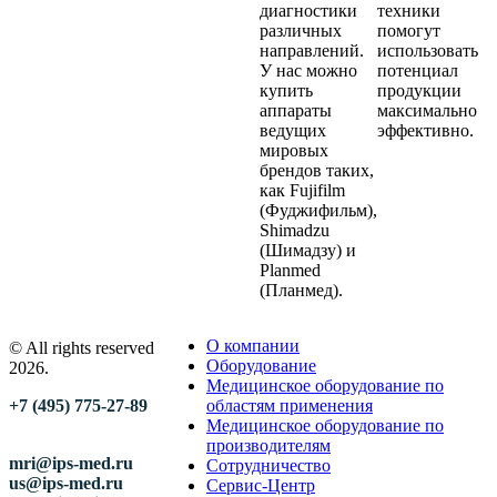
диагностики
техники
различных
помогут
направлений.
использовать
У нас можно
потенциал
купить
продукции
аппараты
максимально
ведущих
эффективно.
мировых
брендов таких,
как Fujifilm
(Фуджифильм),
Shimadzu
(Шимадзу) и
Planmed
(Планмед).
О компании
© All rights reserved
Оборудование
2026.
Медицинское оборудование по
+7 (495) 775-27-89
областям применения
Медицинское оборудование по
производителям
mri@ips-med.ru
Сотрудничество
us@ips-med.ru
Сервис-Центр