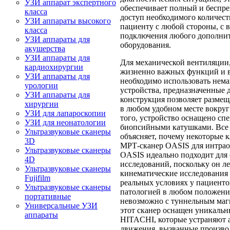
УЗИ аппарат экспертного
обеспечивает полный и беспр
класса
доступ необходимого количест
УЗИ аппараты высокого
пациенту с любой стороны, с
класса
подключения любого дополни
УЗИ аппараты для
оборудования.
акушерства
УЗИ аппараты для
Для механической вентиляции
кардиохирургии
жизненно важных функций и в
УЗИ аппараты для
необходимо использовать нем
урологии
устройства, предназначенные 
УЗИ аппараты для
конструкция позволяет размещ
хирургии
в любом удобном месте вокруг
УЗИ для лапароскопии
того, устройство оснащено с
УЗИ для неонатологии
биопсийными катушками. Все
Ультразвуковые сканеры
объясняет, почему некоторые 
3D
МРТ-сканер OASIS для интра
Ультразвуковые сканеры
OASIS идеально подходит для
4D
исследований, поскольку он л
Ультразвуковые сканеры
кинематические исследования 
Fujifilm
реальных условиях у пациенто
Ультразвуковые сканеры
патологией в любом положени
портативные
невозможно с туннельным маг
Универсальные УЗИ
этот сканер оснащен уникаль
аппараты
HITACHI, которые устраняют 
движения, вызванные произв