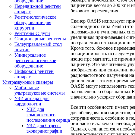
оборудование
пациентов весом до 300 кг и 
Передвижной рентген
бокового перемещения!
аппарат
Рентгенологическое
Сканер OASIS использует пр
оборудование для
соленоидного типа Zenith (что
хирургии
невозможно в туннельных сис
Рентгены С-дуги
увеличивая принимаемый сигна
Стационарные рентгены
по сравнению с традиционным
Телеуправляемый стол
Кроме того, боковое перемеще
штатив
позиционировать исследуемую
Универсальное
изоцентре магнита, не причин
рентгенологическое
пациенту. Это значительно улу
оборудование
изображения при снижении во
Цифровой рентген
радиочастотного излучения на
аппарат
дополнение к этому, приемны
Ультразвуковые сканеры
OASIS могут использовать те
Мобильные
параллельного сбора данных 
ультразвуковые системы
значительно ускоряет сбор дан
УЗИ аппарат для
кардиологии
Все эти особенности имеют р
УЗИ для
для обследования пациентов, 
комплексного
сотрудничества, особенно в пе
исследования сердца
они часто исключают необходи
УЗИ для Стресс-
Однако, если анестезия необх
эхокардиографии
диагностических ситуациях, э