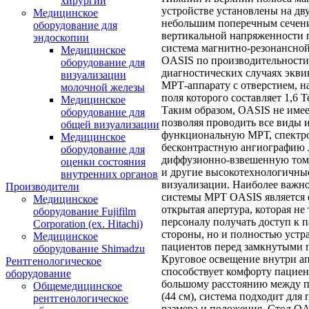
хирургии
устройстве установлены на дв
Медицинское
небольшим поперечным сечени
оборудование для
вертикальной напряженности п
эндоскопии
система магнитно-резонансно
Медицинское
OASIS по производительности
оборудование для
диагностических случаях экв
визуализации
МРТ-аппарату с отверстием, 
молочной железы
поля которого составляет 1,6 
Медицинское
Таким образом, OASIS не имее
оборудование для
позволяя проводить все виды 
общей визуализации
функциональную МРТ, спектр
Медицинское
бесконтрастную ангиографию 
оборудование для
диффузионно-взвешенную том
оценки состояния
и другие высокотехнологичны
внутренних органов
визуализации. Наиболее важн
Производители
системы МРТ OASIS является 
Медицинское
открытая апертура, которая не
оборудование Fujifilm
персоналу получать доступ к 
Corporation (ex. Hitachi)
стороны, но и полностью устра
Медицинское
пациентов перед замкнутыми 
оборудование Shimadzu
Круговое освещение внутри а
Рентгенологическое
способствует комфорту пациен
оборудование
большому расстоянию между 
Общемедицинское
(44 см), система подходит для
рентгенологическое
размера и положения. Стол O