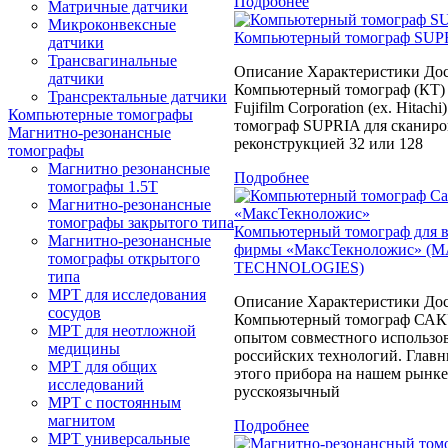
Подробнее
Матричные датчики
Микроконвексные
Компьютерный томограф SUPRI
датчики
Трансвагинальные
Описание Характеристики Дос
датчики
Компьютерный томограф (КТ)
Трансректальные датчики
Fujifilm Corporation (ex. Hitac
Компьютерные томографы
томограф SUPRIA для сканиров
Магнитно-резонансные
реконструкцией 32 или 128
томографы
Магнитно резонансные
Подробнее
томографы 1.5Т
Магнитно-резонансные
томографы закрытого типа
Компьютерный томограф для в
Магнитно-резонансные
фирмы «МаксТекноложис» (
томографы открытого
TECHNOLOGIES)
типа
МРТ для исследования
Описание Характеристики Дос
сосудов
Компьютерный томограф САК
МРТ для неотложной
опытом совместного использо
медицины
российских технологий. Глав
МРТ для общих
этого прибора на нашем рынке
исследований
русскоязычный
МРТ с постоянным
магнитом
Подробнее
МРТ универсальные