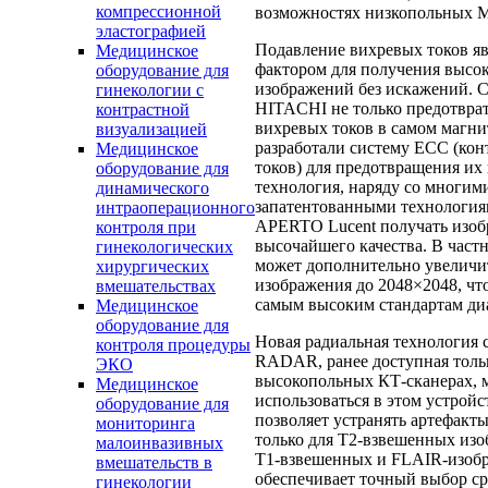
компрессионной
возможностях низкопольных М
эластографией
Подавление вихревых токов я
Медицинское
фактором для получения высо
оборудование для
изображений без искажений. 
гинекологии с
HITACHI не только предотвра
контрастной
вихревых токов в самом магнит
визуализацией
разработали систему ECC (кон
Медицинское
токов) для предотвращения их
оборудование для
технология, наряду со многим
динамического
запатентованными технология
интраоперационного
APERTO Lucent получать изо
контроля при
высочайшего качества. В частн
гинекологических
может дополнительно увеличи
хирургических
изображения до 2048×2048, что
вмешательствах
самым высоким стандартам ди
Медицинское
оборудование для
Новая радиальная технология 
контроля процедуры
RADAR, ранее доступная толь
ЭКО
высокопольных КТ-сканерах, 
Медицинское
использоваться в этом устройс
оборудование для
позволяет устранять артефакт
мониторинга
только для T2-взвешенных изо
малоинвазивных
T1-взвешенных и FLAIR-изобр
вмешательств в
обеспечивает точный выбор ср
гинекологии