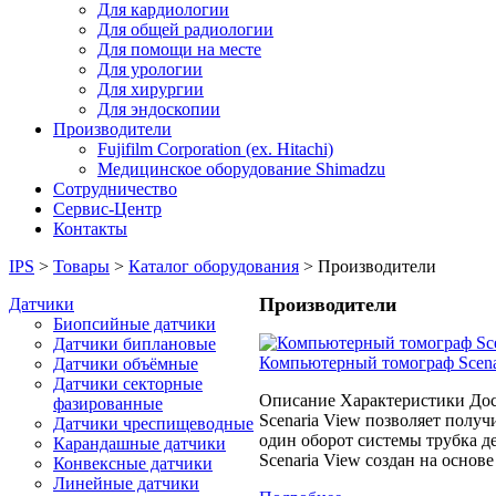
Для кардиологии
Для общей радиологии
Для помощи на месте
Для урологии
Для хирургии
Для эндоскопии
Производители
Fujifilm Corporation (ex. Hitachi)
Медицинское оборудование Shimadzu
Сотрудничество
Сервис-Центр
Контакты
IPS
>
Товары
>
Каталог оборудования
>
Производители
Производители
Датчики
Биопсийные датчики
Датчики биплановые
Компьютерный томограф Scenar
Датчики объёмные
Датчики секторные
Описание Характеристики До
фазированные
Scenaria View позволяет получи
Датчики чреспищеводные
один оборот системы трубка д
Карандашные датчики
Scenaria View создан на основ
Конвексные датчики
Линейные датчики