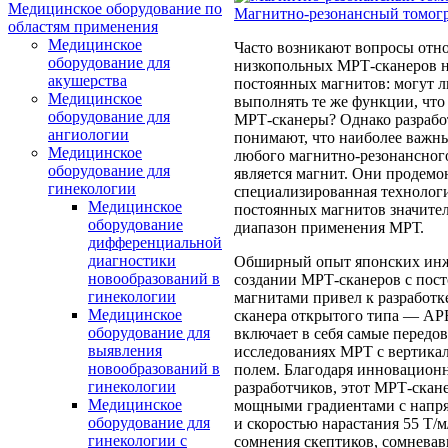
Медицинское оборудование по
Магнитно-резонансный томогр
областям применения
Медицинское
Часто возникают вопросы отн
оборудование для
низкопольных МРТ-сканеров н
акушерства
постоянных магнитов: могут л
Медицинское
выполнять те же функции, что
оборудование для
МРТ-сканеры? Однако разработ
ангиологии
понимают, что наиболее важн
Медицинское
любого магнитно-резонансног
оборудование для
является магнит. Они продемо
гинекологии
специализированная технолог
Медицинское
постоянных магнитов значите
оборудование
диапазон применения МРТ.
дифференциальной
диагностики
Обширный опыт японских инже
новообразований в
создании МРТ-сканеров с пос
гинекологии
магнитами привел к разработ
Медицинское
сканера открытого типа — AP
оборудование для
включает в себя самые передо
выявления
исследованиях МРТ с вертик
новообразований в
полем. Благодаря инновацио
гинекологии
разработчиков, этот МРТ-скан
Медицинское
мощными градиентами с напр
оборудование для
и скоростью нарастания 55 Т/м/
гинекологии с
сомнения скептиков, сомневав