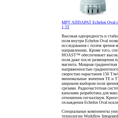
МРТ АППАРАТ Echelon Oval с
1,5Т
Высокая однородность и стаби
поля внутри Echelon Oval поз
исследования с полем зрения м
направлениях. Кроме того, сп
HOAST™ обеспечивает высок
поля даже после размещения п
магнита. Мощная градиентная 
напряженностью градиентного
скоростью нарастания 150 Т/м/
минимальные значения TE и TR
широким выбором поля зрения
срезами. Радиочастотная сист
каналами разработана для мак
отношения сигнал/шум. Криог
охлаждения Echelon Oval искл
Специальные компоненты уни
технологии Workflow Integrate