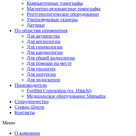
Компьютерные томографы
Магнитно-резонансные томографы
Рентгенологическое оборудование
Ультразвуковые сканеры
Датчики
По областям применения
Для акушерства
Для ангиологии
Для гинекологии
Для кардиологии
Для общей радиологии
Для помощи на месте
Для урологии
Для хирургии
Для эндоскопии
Производители
Fujifilm Corporation (ex. Hitachi)
Медицинское оборудование Shimadzu
Сотрудничество
Сервис-Центр
Контакты
Меню
О компании