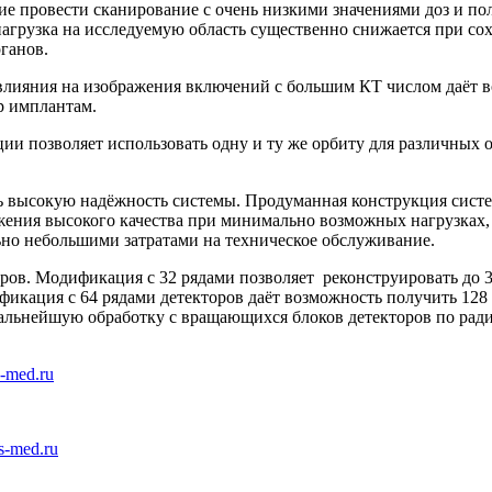
щие провести сканирование с очень низкими значениями доз и п
 нагрузка на исследуемую область существенно снижается при со
ганов.
ияния на изображения включений с большим КТ числом даёт во
р имплантам.
ции позволяет использовать одну и ту же орбиту для различных
 высокую надёжность системы. Продуманная конструкция сист
жения высокого качества при минимально возможных нагрузках, 
ьно небольшими затратами на техническое обслуживание.
торов. Модификация с 32 рядами позволяет реконструировать до
икация с 64 рядами детекторов даёт возможность получить 128
альнейшую обработку с вращающихся блоков детекторов по ради
-med.ru
s-med.ru