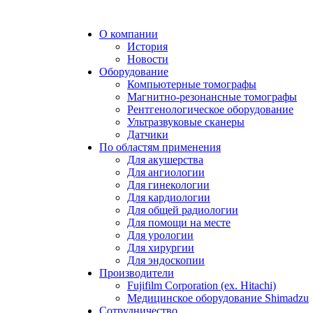
О компании
История
Новости
Оборудование
Компьютерные томографы
Магнитно-резонансные томографы
Рентгенологическое оборудование
Ультразвуковые сканеры
Датчики
По областям применения
Для акушерства
Для ангиологии
Для гинекологии
Для кардиологии
Для общей радиологии
Для помощи на месте
Для урологии
Для хирургии
Для эндоскопии
Производители
Fujifilm Corporation (ex. Hitachi)
Медицинское оборудование Shimadzu
Сотрудничество