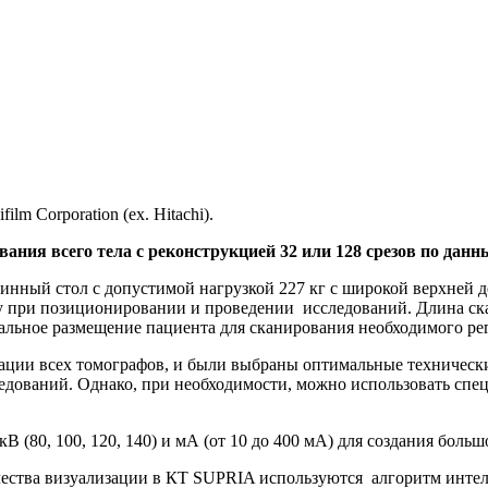
m Corporation (ex. Hitachi).
ия всего тела с реконструкцией 32 или 128 срезов по данны
линный стол с допустимой нагрузкой 227 кг с широкой верхней 
у при позиционировании и проведении исследований. Длина ска
мальное размещение пациента для сканирования необходимого ре
тации всех томографов, и были выбраны оптимальные техническ
следований. Однако, при необходимости, можно использовать сп
В (80, 100, 120, 140) и мА (от 10 до 400 мА) для создания боль
ества визуализации в КТ SUPRIA используются алгоритм интелле