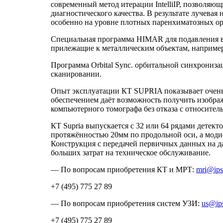
современный метод итерации IntelliIP, позволяю
диагностического качества. В результате лучевая
особенно на уровне плотных паренхиматозных ор
Специальная программа HIMAR для подавления вл
прилежащие к металлическим объектам, наприме
Программа Orbital Sync. орбитальной синхрониза
сканировании.
Опыт эксплуатации КТ SUPRIA показывает очень
обеспечением даёт возможность получить изобра
компьютерного томографа без отказа с относител
КТ Supria выпускается с 32 или 64 рядами детек
протяжённостью 20мм по продольной оси, а модиф
Конструкция с передачей первичных данных на д
больших затрат на техническое обслуживание.
— По вопросам приобретения КТ и МРТ:
mri@ips
+7 (495) 775 27 89
— По вопросам приобретения систем УЗИ:
us@ip
+7 (495) 775 27 89