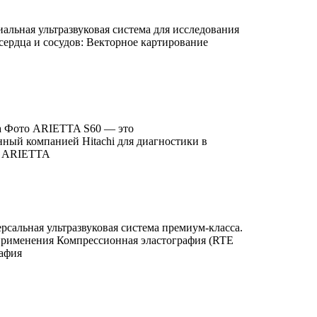
льная ультразвуковая система для исследования
сердца и сосудов: Векторное картирование
а Фото ARIETTA S60 — это
нный компанией Hitachi для диагностики в
ь ARIETTA
сальная ультразвуковая система премиум-класса.
применения Компрессионная эластография (RTE
рафия