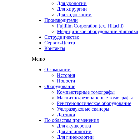
Для урологии
Для хирургии
Для эндоскопии
Производители
Fujifilm Corporation (ex. Hitachi)
Медицинское оборудование Shimadzu
Сотрудничество
Сервис-Центр
Контакты
Меню
О компании
История
Новости
Оборудование
Компьютерные томографы
Магнитно-резонансные томографы
Рентгенологическое оборудование
Ультразвуковые сканеры
Датчики
По областям применения
Для акушерства
Для ангиологии
Для гинекологии