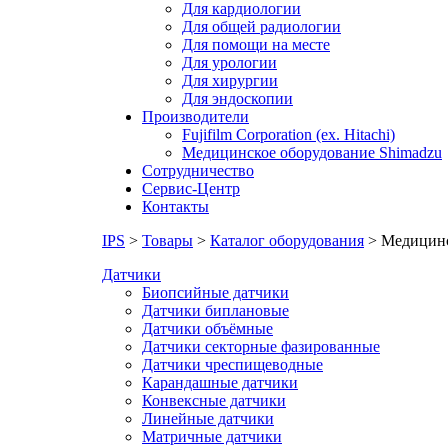
Для кардиологии
Для общей радиологии
Для помощи на месте
Для урологии
Для хирургии
Для эндоскопии
Производители
Fujifilm Corporation (ex. Hitachi)
Медицинское оборудование Shimadzu
Сотрудничество
Сервис-Центр
Контакты
IPS
>
Товары
>
Каталог оборудования
>
Медицинс
Датчики
Биопсийные датчики
Датчики биплановые
Датчики объёмные
Датчики секторные фазированные
Датчики чреспищеводные
Карандашные датчики
Конвексные датчики
Линейные датчики
Матричные датчики