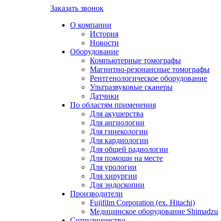
Заказать звонок
О компании
История
Новости
Оборудование
Компьютерные томографы
Магнитно-резонансные томографы
Рентгенологическое оборудование
Ультразвуковые сканеры
Датчики
По областям применения
Для акушерства
Для ангиологии
Для гинекологии
Для кардиологии
Для общей радиологии
Для помощи на месте
Для урологии
Для хирургии
Для эндоскопии
Производители
Fujifilm Corporation (ex. Hitachi)
Медицинское оборудование Shimadzu
Сотрудничество