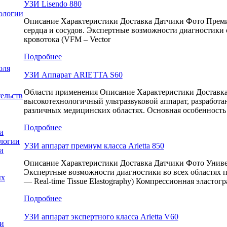
УЗИ Lisendo 880
ологии
Описание Характеристики Доставка Датчики Фото Премиа
сердца и сосудов. Экспертные возможности диагностики 
кровотока (VFM – Vector
Подробнее
оля
УЗИ Аппарат ARIETTA S60
Области применения Описание Характеристики Доставк
ельств
высокотехнологичный ультразвуковой аппарат, разработа
различных медицинских областях. Основная особенност
Подробнее
и
ологии
УЗИ аппарат премиум класса Arietta 850
и
Описание Характеристики Доставка Датчики Фото Универ
Экспертные возможности диагностики во всех областях 
ых
— Real-time Tissue Elastography) Компрессионная эластог
Подробнее
УЗИ аппарат экспертного класса Arietta V60
ки