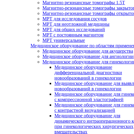
Магнитно резонансные томографы 1.5Т
Магнитно-резонансные томографы закрытог
Магнитно-резонансные томографы открыто
МРТ для исследования сосудов
МРТ для неотложной медицины
МРТ для общих исследований
МРТ с постоянным магнитом
МРТ универсальные
Медицинское оборудование по областям примене
Медицинское оборудование для акушерства
Медицинское оборудование для ангиологии
Медицинское оборудование для гинекологи
Медицинское оборудование
дифференциальной диагностики
новообразований в гинекологии
Медицинское оборудование для выяв
новообразований в гинекологии
Медицинское оборудование для гинек
с компрессионной эластографией
Медицинское оборудование для гинек
с контрастной визуализацией
Медицинское оборудование для
динамического интраоперационного к
при гинекологических хирургических
вмешательствах