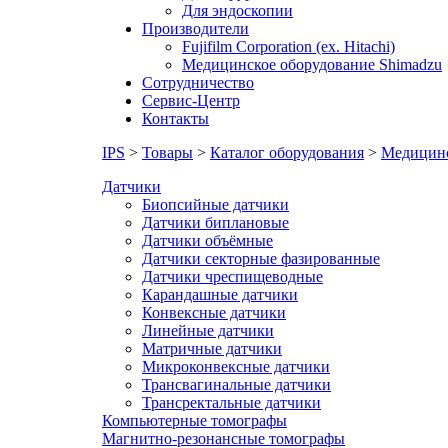
Для эндоскопии
Производители
Fujifilm Corporation (ex. Hitachi)
Медицинское оборудование Shimadzu
Сотрудничество
Сервис-Центр
Контакты
IPS
>
Товары
>
Каталог оборудования
>
Медицинс
Датчики
Биопсийные датчики
Датчики биплановые
Датчики объёмные
Датчики секторные фазированные
Датчики чреспищеводные
Карандашные датчики
Конвексные датчики
Линейные датчики
Матричные датчики
Микроконвексные датчики
Трансвагинальные датчики
Трансректальные датчики
Компьютерные томографы
Магнитно-резонансные томографы