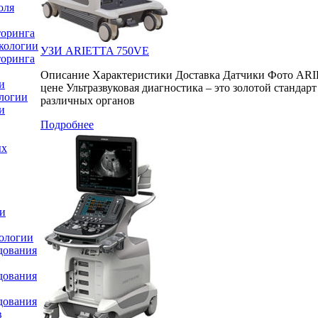
оля
торинга
кологии
УЗИ ARIETTA 750VE
торинга
Описание Характеристики Доставка Датчики Фото ARI
и
цене Ультразвуковая диагностика – это золотой стандар
ологии
различных органов
и
Подробнее
ых
ки
ологии
дования
дования
дования
в