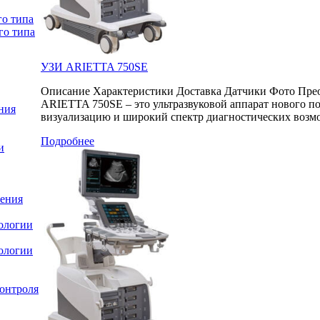
о типа
го типа
УЗИ ARIETTA 750SE
Описание Характеристики Доставка Датчики Фото Прео
ARIETTA 750SE – это ультразвуковой аппарат нового 
ния
визуализацию и широкий спектр диагностических возм
Подробнее
и
ления
ологии
ологии
онтроля