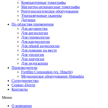
Компьютерные томографы
Магнитно-резонансные томографы
Рентгенологическое оборудование
Ультразвуковые сканеры
Датчики
По областям применения
Для акушерства
Для ангиологии
Для гинекологии
Для кардиологии
Для общей радиологии
Для помощи на месте
Для урологии
Для хирургии
Для эндоскопии
Производители
Fujifilm Corporation (ex. Hitachi)
Медицинское оборудование Shimadzu
Сотрудничество
Сервис-Центр
Контакты
Меню
О компании