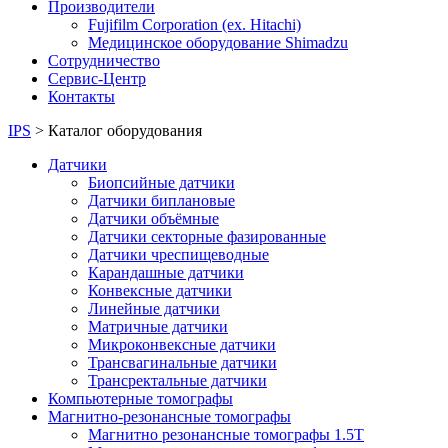
Производители
Fujifilm Corporation (ex. Hitachi)
Медицинское оборудование Shimadzu
Сотрудничество
Сервис-Центр
Контакты
IPS
>
Каталог оборудования
Датчики
Биопсийные датчики
Датчики биплановые
Датчики объёмные
Датчики секторные фазированные
Датчики чреспищеводные
Карандашные датчики
Конвексные датчики
Линейные датчики
Матричные датчики
Микроконвексные датчики
Трансвагинальные датчики
Трансректальные датчики
Компьютерные томографы
Магнитно-резонансные томографы
Магнитно резонансные томографы 1.5Т