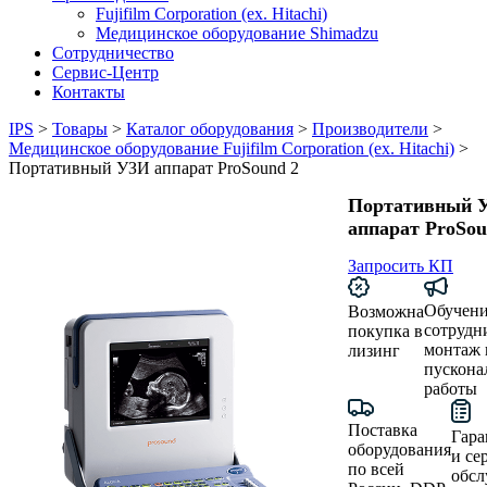
Fujifilm Corporation (ex. Hitachi)
Медицинское оборудование Shimadzu
Сотрудничество
Сервис-Центр
Контакты
IPS
>
Товары
>
Каталог оборудования
>
Производители
>
Медицинское оборудование Fujifilm Corporation (ex. Hitachi)
>
Портативный УЗИ аппарат ProSound 2
Портативный 
аппарат ProSou
Запросить КП
Обучен
Возможна
сотрудн
покупка в
монтаж 
лизинг
пускона
работы
Поставка
Гара
оборудования
и се
по всей
обсл