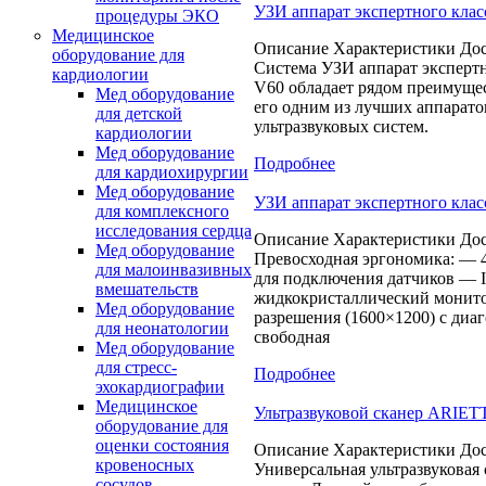
УЗИ аппарат экспертного класс
процедуры ЭКО
Медицинское
Описание Характеристики Дос
оборудование для
Система УЗИ аппарат экспертно
кардиологии
V60 обладает рядом преимущес
Мед оборудование
его одним из лучших аппарато
для детской
ультразвуковых систем.
кардиологии
Мед оборудование
Подробнее
для кардиохирургии
Мед оборудование
УЗИ аппарат экспертного класс
для комплексного
исследования сердца
Описание Характеристики Дос
Мед оборудование
Превосходная эргономика: — 
для малоинвазивных
для подключения датчиков — 
вмешательств
жидкокристаллический монито
Мед оборудование
разрешения (1600×1200) с диа
для неонатологии
свободная
Мед оборудование
для стресс-
Подробнее
эхокардиографии
Медицинское
Ультразвуковой сканер ARIET
оборудование для
оценки состояния
Описание Характеристики Дос
кровеносных
Универсальная ультразвуковая
сосудов