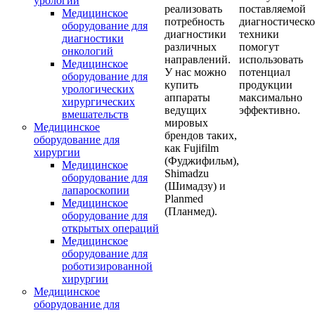
урологии
реализовать
поставляемой
Медицинское
потребность
диагностическ
оборудование для
диагностики
техники
диагностики
различных
помогут
онкологий
направлений.
использовать
Медицинское
У нас можно
потенциал
оборудование для
купить
продукции
урологических
аппараты
максимально
хирургических
ведущих
эффективно.
вмешательств
мировых
Медицинское
брендов таких,
оборудование для
как Fujifilm
хирургии
(Фуджифильм),
Медицинское
Shimadzu
оборудование для
(Шимадзу) и
лапароскопии
Planmed
Медицинское
(Планмед).
оборудование для
открытых операций
Медицинское
оборудование для
роботизированной
хирургии
Медицинское
оборудование для