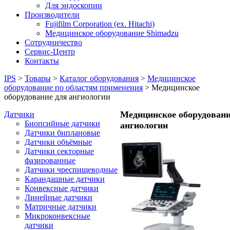
Для эндоскопии
Производители
Fujifilm Corporation (ex. Hitachi)
Медицинское оборудование Shimadzu
Сотрудничество
Сервис-Центр
Контакты
IPS
>
Товары
>
Каталог оборудования
>
Медицинское
оборудование по областям применения
>
Медицинское
оборудование для ангиологии
Медицинское оборудовани
Датчики
Биопсийные датчики
ангиологии
Датчики биплановые
Датчики объёмные
Датчики секторные
фазированные
Датчики чреспищеводные
Карандашные датчики
Конвексные датчики
Линейные датчики
Матричные датчики
Микроконвексные
датчики