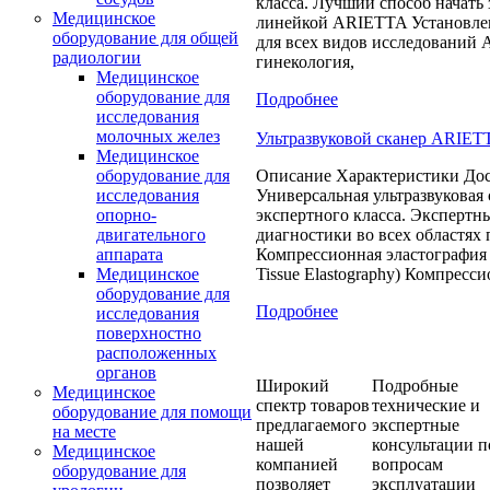
класса. Лучший способ начать 
Медицинское
линейкой ARIETTA Установл
оборудование для общей
для всех видов исследований 
радиологии
гинекология,
Медицинское
оборудование для
Подробнее
исследования
молочных желез
Ультразвуковой сканер ARIET
Медицинское
Описание Характеристики Дос
оборудование для
Универсальная ультразвуковая
исследования
экспертного класса. Экспертн
опорно-
диагностики во всех областях
двигательного
Компрессионная эластография 
аппарата
Tissue Elastography) Компресс
Медицинское
оборудование для
Подробнее
исследования
поверхностно
расположенных
органов
Широкий
Подробные
Медицинское
спектр товаров
технические и
оборудование для помощи
предлагаемого
экспертные
на месте
нашей
консультации п
Медицинское
компанией
вопросам
оборудование для
позволяет
эксплуатации