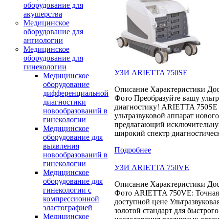
оборудование для
акушерства
Медицинское
оборудование для
ангиологии
Медицинское
оборудование для
гинекологии
УЗИ ARIETTA 750SE
Медицинское
оборудование
Описание Характеристики Дос
дифференциальной
Фото Преобразуйте вашу ульт
диагностики
диагностику! ARIETTA 750SE 
новообразований в
ультразвуковой аппарат нового
гинекологии
предлагающий исключительну
Медицинское
широкий спектр диагностичес
оборудование для
выявления
Подробнее
новообразований в
гинекологии
УЗИ ARIETTA 750VE
Медицинское
оборудование для
Описание Характеристики Дос
гинекологии с
Фото ARIETTA 750VE: Точная
компрессионной
доступной цене Ультразвуковая
эластографией
золотой стандарт для быстрого
Медицинское