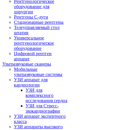
Рентгенологическое
оборудование для
хирургии
Рентгены С-дуги
Стационарные рентгены
Телеуправляемый стол
штатив
Универсальное
рентгенологическое
оборудование
Цифровой рентген
аппарат
Ультразвуковые сканеры
Мобильные
ультразвуковые системы
УЗИ аппарат для
кардиологии
УЗИ для
комплексного
исследования сердца
УЗИ для Стресс-
эхокардиографии
УЗИ аппарат экспертного
класса
УЗИ аппараты высокого