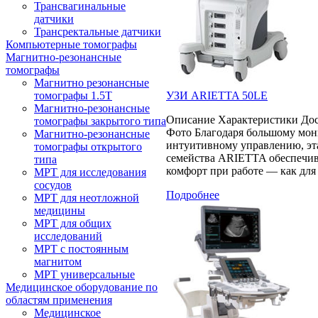
Трансвагинальные
датчики
Трансректальные датчики
Компьютерные томографы
Магнитно-резонансные
томографы
Магнитно резонансные
УЗИ ARIETTA 50LE
томографы 1.5Т
Магнитно-резонансные
Описание Характеристики Дос
томографы закрытого типа
Фото Благодаря большому мон
Магнитно-резонансные
интуитивному управлению, эт
томографы открытого
семейства ARIETTA обеспечив
типа
комфорт при работе — как для
МРТ для исследования
сосудов
Подробнее
МРТ для неотложной
медицины
МРТ для общих
исследований
МРТ с постоянным
магнитом
МРТ универсальные
Медицинское оборудование по
областям применения
Медицинское