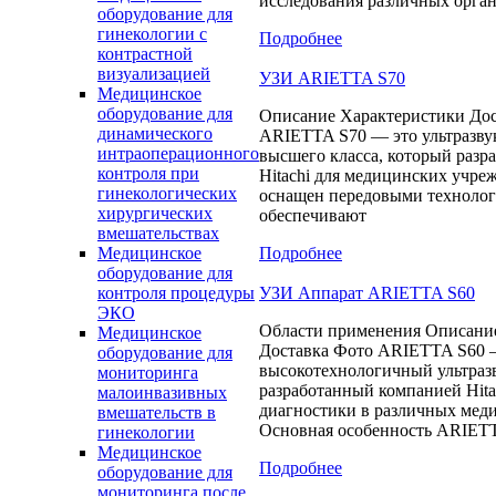
исследования различных орга
оборудование для
гинекологии с
Подробнее
контрастной
визуализацией
УЗИ ARIETTA S70
Медицинское
оборудование для
Описание Характеристики Дос
динамического
ARIETTA S70 — это ультразву
интраоперационного
высшего класса, который разр
контроля при
Hitachi для медицинских учре
гинекологических
оснащен передовыми технолог
хирургических
обеспечивают
вмешательствах
Подробнее
Медицинское
оборудование для
УЗИ Аппарат ARIETTA S60
контроля процедуры
ЭКО
Области применения Описани
Медицинское
Доставка Фото ARIETTA S60 
оборудование для
высокотехнологичный ультразв
мониторинга
разработанный компанией Hita
малоинвазивных
диагностики в различных меди
вмешательств в
Основная особенность ARIET
гинекологии
Медицинское
Подробнее
оборудование для
мониторинга после