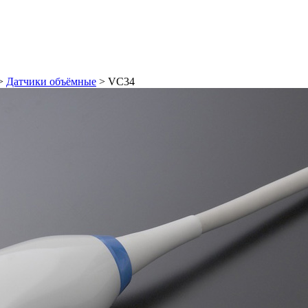
>
Датчики объёмные
>
VC34