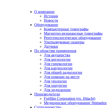
О компании
История
Новости
Оборудование
Компьютерные томографы
Магнитно-резонансные томографы
Рентгенологическое оборудование
Ультразвуковые сканеры
Датчики
По областям применения
Для акушерства
Для ангиологии
Для гинекологии
Для кардиологии
Для общей радиологии
Для помощи на месте
Для урологии
Для хирургии
Для эндоскопии
Производители
Fujifilm Corporation (ex. Hitachi)
Медицинское оборудование Shimadzu
Сотрудничество