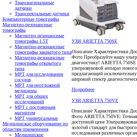
Трансвагинальные
датчики
Трансректальные датчики
Компьютерные томографы
Магнитно-резонансные
томографы
Магнитно резонансные
УЗИ ARIETTA 750SE
томографы 1.5Т
Магнитно-резонансные
Описание Характеристики Дос
томографы закрытого типа
Фото Преобразуйте вашу ульт
Магнитно-резонансные
диагностику! ARIETTA 750SE 
томографы открытого
ультразвуковой аппарат нового
типа
предлагающий исключительну
МРТ для исследования
широкий спектр диагностичес
сосудов
МРТ для неотложной
Подробнее
медицины
МРТ для общих
УЗИ ARIETTA 750VE
исследований
МРТ с постоянным
Описание Характеристики Дос
магнитом
Фото ARIETTA 750VE: Точная
МРТ универсальные
доступной цене Ультразвуковая
Медицинское оборудование по
золотой стандарт для быстрого
областям применения
исследования различных орга
Медицинское