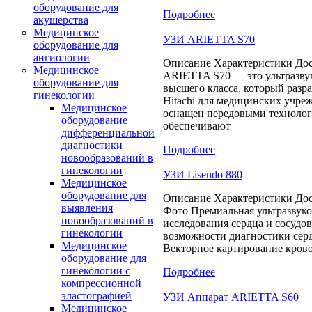
оборудование для
Подробнее
акушерства
Медицинское
УЗИ ARIETTA S70
оборудование для
ангиологии
Описание Характеристики Дос
Медицинское
ARIETTA S70 — это ультразву
оборудование для
высшего класса, который разр
гинекологии
Hitachi для медицинских учре
Медицинское
оснащен передовыми технолог
оборудование
обеспечивают
дифференциальной
диагностики
Подробнее
новообразований в
гинекологии
УЗИ Lisendo 880
Медицинское
оборудование для
Описание Характеристики Дос
выявления
Фото Премиальная ультразвуко
новообразований в
исследования сердца и сосудо
гинекологии
возможности диагностики серд
Медицинское
Векторное картирование крово
оборудование для
гинекологии с
Подробнее
компрессионной
эластографией
УЗИ Аппарат ARIETTA S60
Медицинское