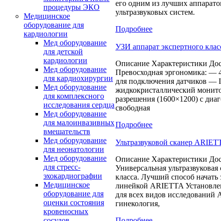
его одним из лучших аппарато
процедуры ЭКО
ультразвуковых систем.
Медицинское
оборудование для
Подробнее
кардиологии
Мед оборудование
УЗИ аппарат экспертного класс
для детской
кардиологии
Описание Характеристики Дос
Мед оборудование
Превосходная эргономика: — 
для кардиохирургии
для подключения датчиков — 
Мед оборудование
жидкокристаллический монито
для комплексного
разрешения (1600×1200) с диа
исследования сердца
свободная
Мед оборудование
для малоинвазивных
Подробнее
вмешательств
Мед оборудование
Ультразвуковой сканер ARIET
для неонатологии
Мед оборудование
Описание Характеристики Дос
для стресс-
Универсальная ультразвуковая
эхокардиографии
класса. Лучший способ начать 
Медицинское
линейкой ARIETTA Установл
оборудование для
для всех видов исследований 
оценки состояния
гинекология,
кровеносных
Подробнее
сосудов