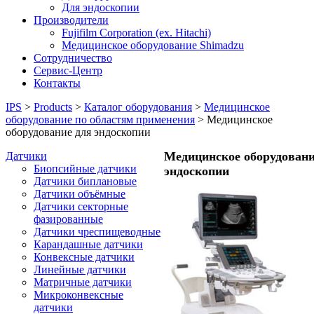
Для эндоскопии
Производители
Fujifilm Corporation (ex. Hitachi)
Медицинское оборудование Shimadzu
Сотрудничество
Сервис-Центр
Контакты
IPS
>
Products
>
Каталог оборудования
>
Медицинское
оборудование по областям применения
>
Медицинское
оборудование для эндоскопии
Медицинское оборудовани
Датчики
Биопсийные датчики
эндоскопии
Датчики биплановые
Датчики объёмные
Датчики секторные
фазированные
Датчики чреспищеводные
Карандашные датчики
Конвексные датчики
Линейные датчики
Матричные датчики
Микроконвексные
датчики