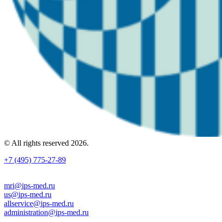
© All rights reserved 2026.
+7 (495) 775-27-89
mri@ips-med.ru
us@ips-med.ru
allservice@ips-med.ru
administration@ips-med.ru