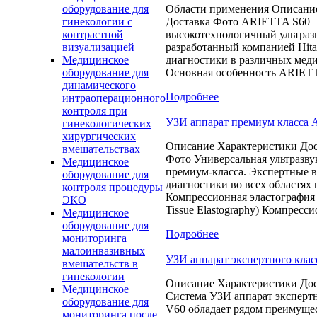
Области применения Описани
оборудование для
Доставка Фото ARIETTA S60 
гинекологии с
высокотехнологичный ультразв
контрастной
разработанный компанией Hita
визуализацией
диагностики в различных меди
Медицинское
Основная особенность ARIET
оборудование для
динамического
Подробнее
интраоперационного
контроля при
УЗИ аппарат премиум класса Ar
гинекологических
хирургических
Описание Характеристики Дос
вмешательствах
Фото Универсальная ультразву
Медицинское
премиум-класса. Экспертные 
оборудование для
диагностики во всех областях
контроля процедуры
Компрессионная эластография 
ЭКО
Tissue Elastography) Компресс
Медицинское
оборудование для
Подробнее
мониторинга
малоинвазивных
УЗИ аппарат экспертного класс
вмешательств в
гинекологии
Описание Характеристики Дос
Медицинское
Система УЗИ аппарат экспертно
оборудование для
V60 обладает рядом преимущес
мониторинга после