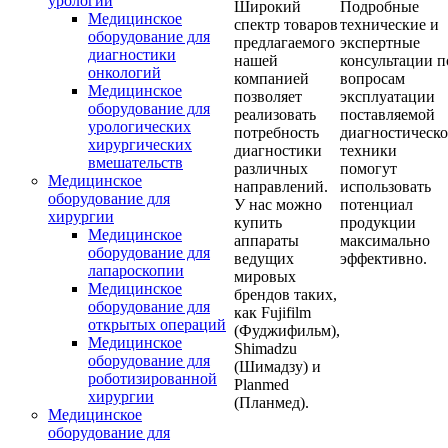
урологии
Широкий
Подробные
Медицинское
спектр товаров
технические и
оборудование для
предлагаемого
экспертные
диагностики
нашей
консультации п
онкологий
компанией
вопросам
Медицинское
позволяет
эксплуатации
оборудование для
реализовать
поставляемой
урологических
потребность
диагностическ
хирургических
диагностики
техники
вмешательств
различных
помогут
Медицинское
направлений.
использовать
оборудование для
У нас можно
потенциал
хирургии
купить
продукции
Медицинское
аппараты
максимально
оборудование для
ведущих
эффективно.
лапароскопии
мировых
Медицинское
брендов таких,
оборудование для
как Fujifilm
открытых операций
(Фуджифильм),
Медицинское
Shimadzu
оборудование для
(Шимадзу) и
роботизированной
Planmed
хирургии
(Планмед).
Медицинское
оборудование для