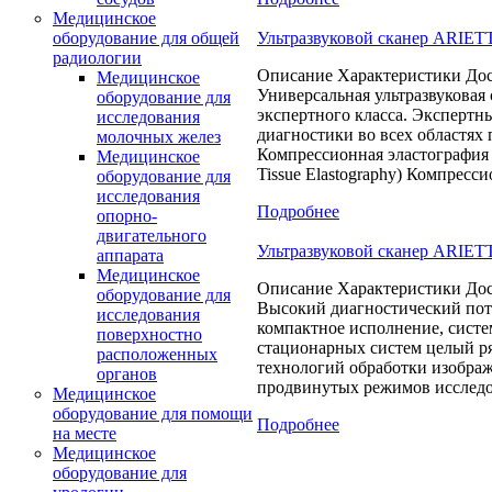
Медицинское
Ультразвуковой сканер ARIET
оборудование для общей
радиологии
Описание Характеристики Дос
Медицинское
Универсальная ультразвуковая
оборудование для
экспертного класса. Экспертн
исследования
диагностики во всех областях
молочных желез
Компрессионная эластография 
Медицинское
Tissue Elastography) Компресс
оборудование для
исследования
Подробнее
опорно-
двигательного
Ультразвуковой сканер ARIETT
аппарата
Медицинское
Описание Характеристики Дос
оборудование для
Высокий диагностический по
исследования
компактное исполнение, систе
поверхностно
стационарных систем целый р
расположенных
технологий обработки изобра
органов
продвинутых режимов исследо
Медицинское
оборудование для помощи
Подробнее
на месте
Медицинское
оборудование для