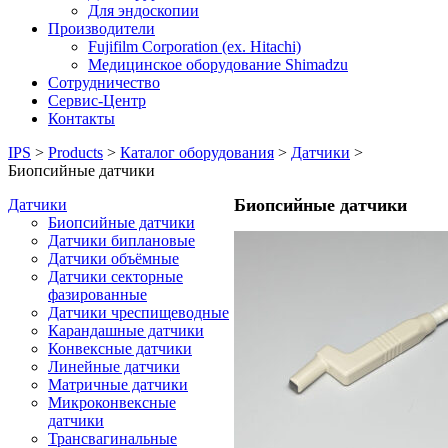
Для эндоскопии
Производители
Fujifilm Corporation (ex. Hitachi)
Медицинское оборудование Shimadzu
Сотрудничество
Сервис-Центр
Контакты
IPS
>
Products
>
Каталог оборудования
>
Датчики
>
Биопсийные датчики
Биопсийные датчики
Датчики
Биопсийные датчики
Датчики биплановые
Датчики объёмные
Датчики секторные
фазированные
Датчики чреспищеводные
Карандашные датчики
Конвексные датчики
Линейные датчики
Матричные датчики
Микроконвексные
датчики
Трансвагинальные