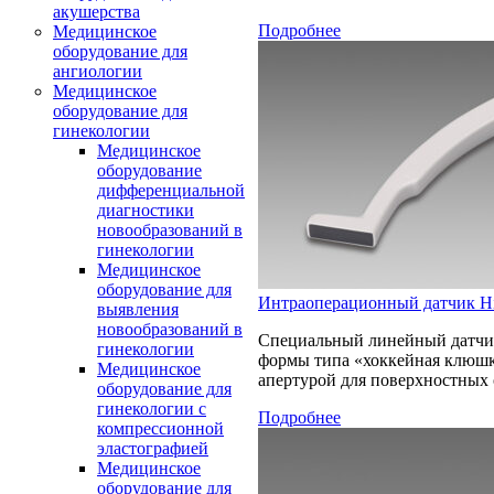
акушерства
Подробнее
Медицинское
оборудование для
ангиологии
Медицинское
оборудование для
гинекологии
Медицинское
оборудование
дифференциальной
диагностики
новообразований в
гинекологии
Медицинское
оборудование для
Интраоперационный датчик Hi
выявления
новообразований в
Специальный линейный датчи
гинекологии
формы типа «хоккейная клюшк
Медицинское
апертурой для поверхностных 
оборудование для
гинекологии с
Подробнее
компрессионной
эластографией
Медицинское
оборудование для