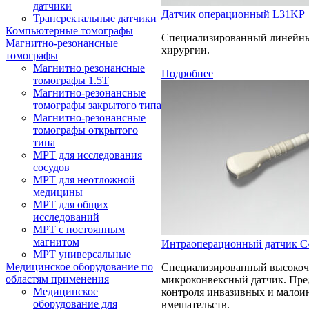
датчики
Датчик операционный L31KP
Трансректальные датчики
Компьютерные томографы
Специализированный линейны
Магнитно-резонансные
хирургии.
томографы
Магнитно резонансные
Подробнее
томографы 1.5Т
Магнитно-резонансные
томографы закрытого типа
Магнитно-резонансные
томографы открытого
типа
МРТ для исследования
сосудов
МРТ для неотложной
медицины
МРТ для общих
исследований
МРТ с постоянным
магнитом
Интраоперационный датчик 
МРТ универсальные
Медицинское оборудование по
Специализированный высокоч
областям применения
микроконвексный датчик. Пре
Медицинское
контроля инвазивных и малои
оборудование для
вмешательств.