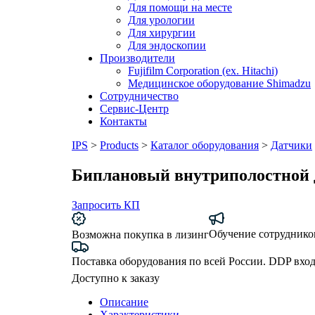
Для помощи на месте
Для урологии
Для хирургии
Для эндоскопии
Производители
Fujifilm Corporation (ex. Hitachi)
Медицинское оборудование Shimadzu
Сотрудничество
Сервис-Центр
Контакты
IPS
>
Products
>
Каталог оборудования
>
Датчики
Биплановый внутриполостной
Запросить КП
Обучение сотруднико
Возможна покупка в лизинг
Поставка оборудования по всей России. DDP вход
Доступно к заказу
Описание
Характеристики