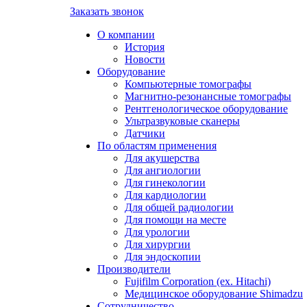
Заказать звонок
О компании
История
Новости
Оборудование
Компьютерные томографы
Магнитно-резонансные томографы
Рентгенологическое оборудование
Ультразвуковые сканеры
Датчики
По областям применения
Для акушерства
Для ангиологии
Для гинекологии
Для кардиологии
Для общей радиологии
Для помощи на месте
Для урологии
Для хирургии
Для эндоскопии
Производители
Fujifilm Corporation (ex. Hitachi)
Медицинское оборудование Shimadzu
Сотрудничество